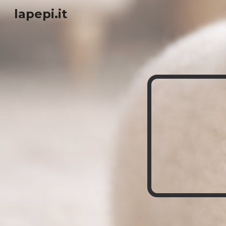
lapepi.it
Sk