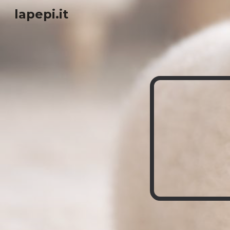
lapepi.it
Sk